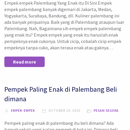
Empek empek Palembang Yang Enak itu Di Sini Empek
empek palembang banyak digemari di Jakarta, Medan,
Yogyakarta, Surabaya, Bandung, dll. Kuliner palembang ini
ada banyak penjualnya. Baik yang di Palembang ataupun luar
Palembang. Nah, Bagaimana sih empek empek palembang
yang enak itu? Empek empek yang enak itu haruslah enak
pempeknya enak cukonya. Untuk cicip, cobalah cicip empek
empeknya tanpa cuko, akan terasa enak atau gaknya…
Read more
Pempek Paling Enak di Palembang Beli
dimana
EMPEK-EMPEK
OCTOBER 19, 2015
PESAN SEGERA
Pempek paling enak di palembang itu beli dimana? Ada
banyak sekali yang jualan pempek di kota ini. Dimana beli